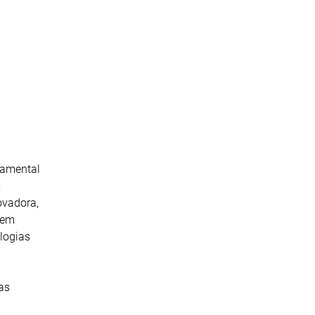
tamental
,
ovadora,
 em
logias
as