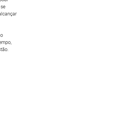
 se
alcançar
so
tempo,
stão.