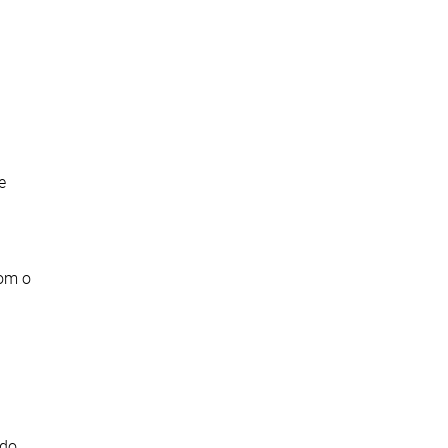
e
com o
do,