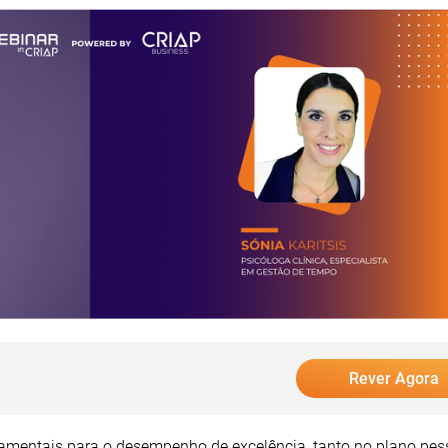
Rever Agora
damentais para o desempenho de excelência, tanto no plano pes