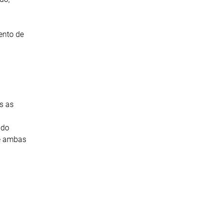
ento de
s as
 do
de ambas