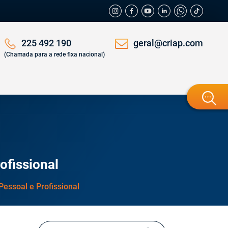
geral@criap.com
225 492 190
(Chamada para a rede fixa nacional)
ofissional
essoal e Profissional