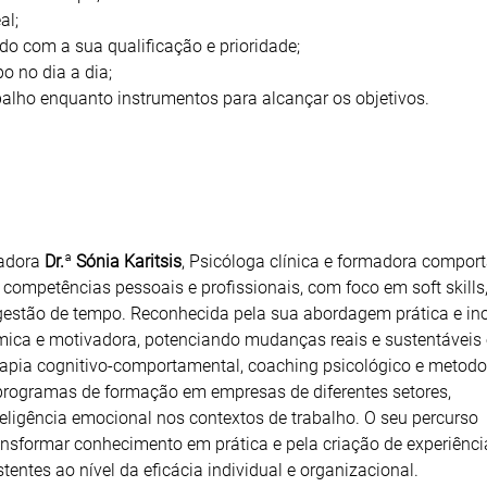
al;
rdo com a sua qualificação e prioridade;
o no dia a dia;
rabalho enquanto instrumentos para alcançar os objetivos.
radora
Dr.
ª
Sónia Karitsis
, Psicóloga clínica e formadora compor
ompetências pessoais e profissionais, com foco em soft skills
gestão de tempo. Reconhecida pela sua abordagem prática e in
nâmica e motivadora, potenciando mudanças reais e sustentáveis
erapia cognitivo-comportamental, coaching psicológico e metodo
rogramas de formação em empresas de diferentes setores,
teligência emocional nos contextos de trabalho. O seu percurso
ansformar conhecimento em prática e pela criação de experiênci
entes ao nível da eficácia individual e organizacional.