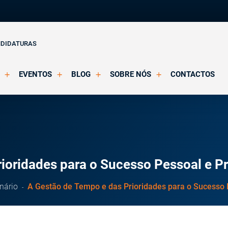
NDIDATURAS
EVENTOS
BLOG
SOBRE NÓS
CONTACTOS
o Clínica
Eventos Agendados
Artigos
Apresentação
Eventos Decorridos
Notícias
Docentes
Multimédia
Formação Acreditada OPP
ições
Parcerias e Certificações
ioridades para o Sucesso Pessoal e Pr
nário
A Gestão de Tempo e das Prioridades para o Sucesso P