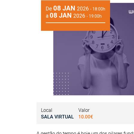
08 JAN
De
2026
- 18:00h
08 JAN
a
2026
- 19:00h
Local
Valor
SALA VIRTUAL
10.00€
A gestão do tempo é hoje um dos pilares fun