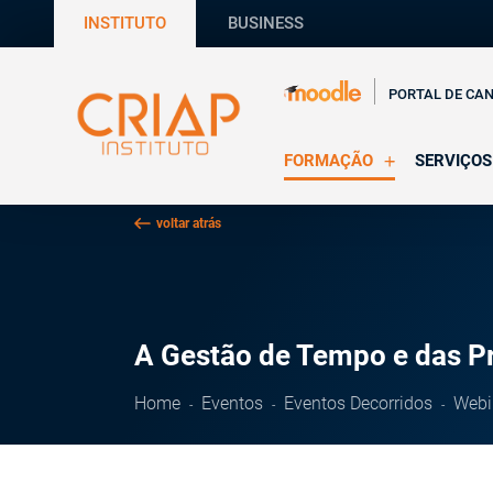
INSTITUTO
BUSINESS
PORTAL DE CA
FORMAÇÃO
SERVIÇOS
Online
Supervisã
voltar atrás
Presencial
Consultas
Todas as Formações
Estágios
CRIAP Ed
A Gestão de Tempo e das Pr
Home
Eventos
Eventos Decorridos
Webi