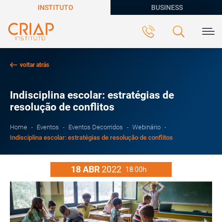
INSTITUTO
BUSINESS
voltar atrás
Indisciplina escolar: estratégias de
resolução de conflitos
Home
Eventos
Eventos Decorridos
Webinário
Indisciplina escolar: estratégias de resolução de conflitos
18
ABR
2022
18:00h