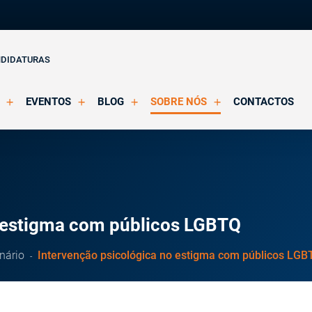
NDIDATURAS
EVENTOS
BLOG
SOBRE NÓS
CONTACTOS
o Clínica
Eventos Agendados
Artigos
Apresentação
Eventos Decorridos
Notícias
Docentes
Multimédia
Formação Acreditada OPP
ições
Parcerias e Certificações
o estigma com públicos LGBTQ
nário
Intervenção psicológica no estigma com públicos LGB