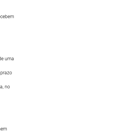
recebem
 de uma
 prazo
a, no
nhem