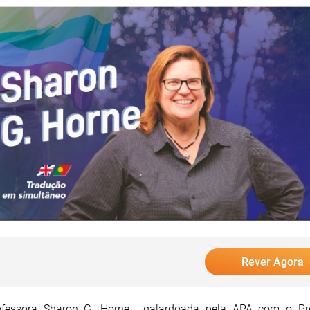
Rever Agora
ofessora Sharon G. Horne, galardoada pela APA com o Pr