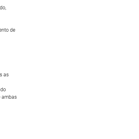
do,
ento de
s as
 do
de ambas