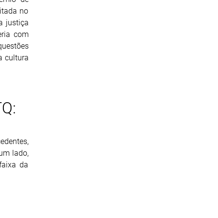
itada no
a justiça
eria com
 questões
a cultura
TQ:
edentes,
um lado,
faixa da