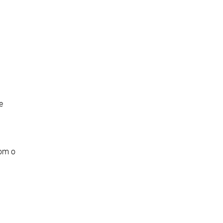
e
com o