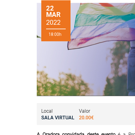
22
MAR
2022
18:00h
Local
Valor
SALA VIRTUAL
20.00€
A Oradora convidada deste evento
é a Pr