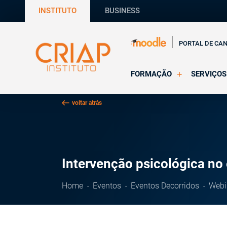
INSTITUTO
BUSINESS
PORTAL DE CA
FORMAÇÃO
SERVIÇOS
Online
Supervisã
voltar atrás
Presencial
Consultas
Todas as Formações
Estágios
CRIAP Ed
Intervenção psicológica n
Home
Eventos
Eventos Decorridos
Webi