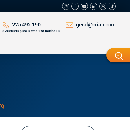
geral@criap.com
225 492 190
(Chamada para a rede fixa nacional)
TQ