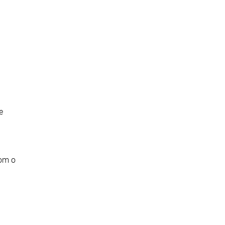
e
com o