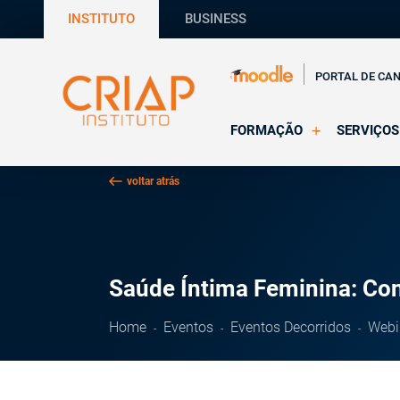
INSTITUTO
BUSINESS
PORTAL DE CA
FORMAÇÃO
SERVIÇOS
Online
Supervisã
voltar atrás
Presencial
Consultas
Todas as Formações
Estágios
CRIAP Ed
Saúde Íntima Feminina: Conh
Home
Eventos
Eventos Decorridos
Webi