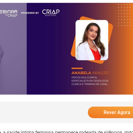
Rever Agora
 a saúde íntima feminina permanece rodeada de silêncios, mit