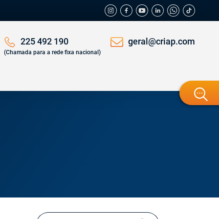
geral@criap.com
225 492 190
(Chamada para a rede fixa nacional)