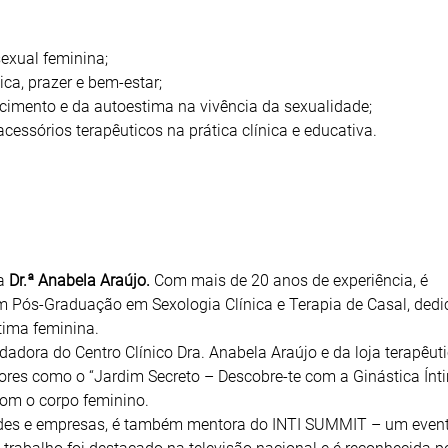
sexual feminina;
ca, prazer e bem-estar;
imento e da autoestima na vivência da sexualidade;
acessórios terapêuticos na prática clínica e educativa.
ra
Dr.ª Anabela Araújo
.
Com mais de 20 anos de experiência, é
om Pós-Graduação em Sexologia Clínica e Terapia de Casal, dedi
tima feminina.
ndadora do Centro Clínico Dra. Anabela Araújo e da loja terapêut
res como o “Jardim Secreto – Descobre-te com a Ginástica Ínti
om o corpo feminino.
idades e empresas, é também mentora do INTI SUMMIT – um even