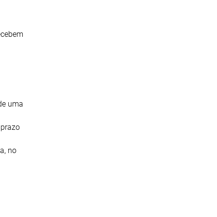
recebem
 de uma
 prazo
a, no