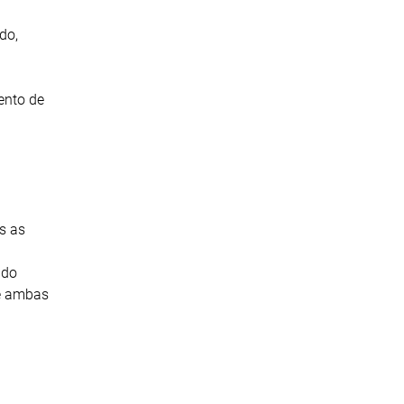
do,
ento de
s as
 do
de ambas