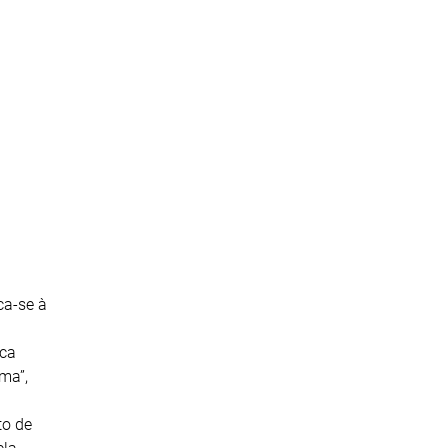
ca-se à
ica
ma”,
to de