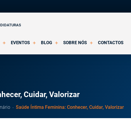
NDIDATURAS
EVENTOS
BLOG
SOBRE NÓS
CONTACTOS
o Clínica
Eventos Agendados
Artigos
Apresentação
Eventos Decorridos
Notícias
Docentes
Multimédia
Formação Acreditada OPP
ições
Parcerias e Certificações
ecer, Cuidar, Valorizar
nário
Saúde Íntima Feminina: Conhecer, Cuidar, Valorizar