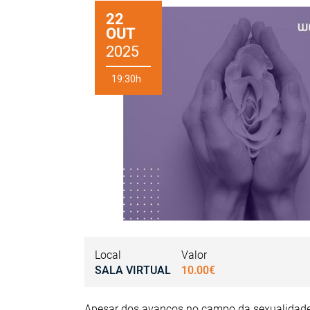
22
OUT
2025
19:30h
Local
Valor
SALA VIRTUAL
10.00€
Apesar dos avanços no campo da sexualidade,