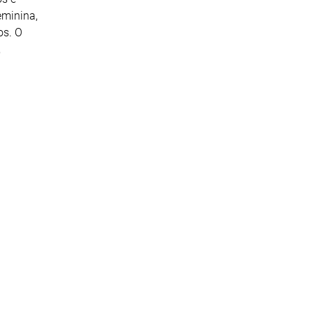
eminina,
os. O
,