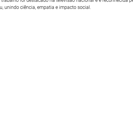
 trabalho foi destacado na televisão nacional e é reconhecida p
, unindo ciência, empatia e impacto social.