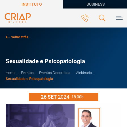
INSTITUTO
BUSINESS
voltar atrás
Sexualidade e Psicopatologia
Home
Eventos
Eventos Decorridos
Webinário
Sexualidade e Psicopatologia
26
SET
2024
18:00h