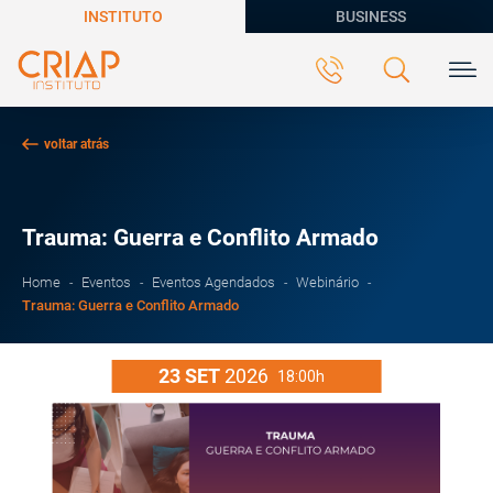
INSTITUTO
BUSINESS
voltar atrás
Trauma: Guerra e Conflito Armado
Home
Eventos
Eventos Agendados
Webinário
Trauma: Guerra e Conflito Armado
23
SET
2026
18:00h