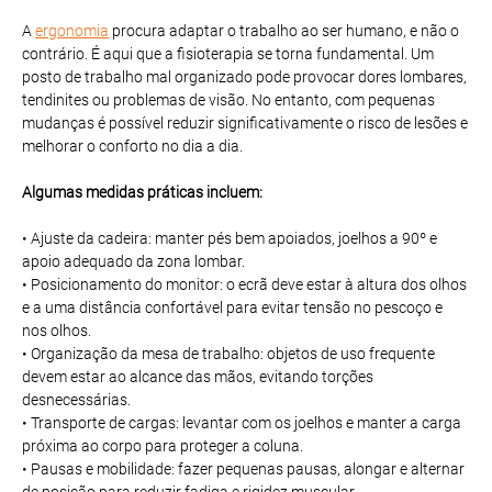
A
ergonomia
procura adaptar o trabalho ao ser humano, e não o
contrário. É aqui que a fisioterapia se torna fundamental. Um
posto de trabalho mal organizado pode provocar dores lombares,
tendinites ou problemas de visão. No entanto, com pequenas
mudanças é possível reduzir significativamente o risco de lesões e
melhorar o conforto no dia a dia.
Algumas medidas práticas incluem:
• Ajuste da cadeira: manter pés bem apoiados, joelhos a 90º e
apoio adequado da zona lombar.
• Posicionamento do monitor: o ecrã deve estar à altura dos olhos
e a uma distância confortável para evitar tensão no pescoço e
nos olhos.
• Organização da mesa de trabalho: objetos de uso frequente
devem estar ao alcance das mãos, evitando torções
desnecessárias.
• Transporte de cargas: levantar com os joelhos e manter a carga
próxima ao corpo para proteger a coluna.
• Pausas e mobilidade: fazer pequenas pausas, alongar e alternar
de posição para reduzir fadiga e rigidez muscular.