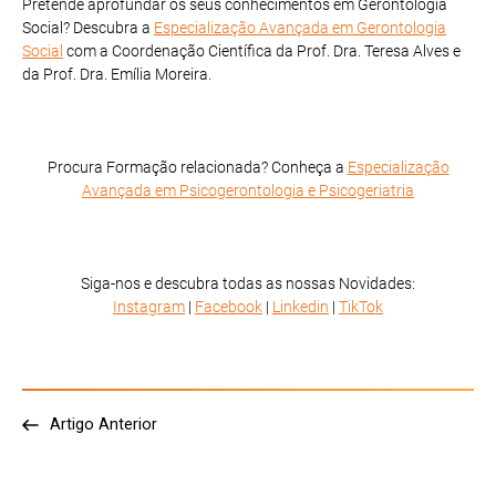
Pretende aprofundar os seus conhecimentos em Gerontologia
Social? Descubra a
Especialização Avançada em Gerontologia
Social
com a Coordenação Científica da Prof. Dra. Teresa Alves e
da Prof. Dra. Emília Moreira.
Procura Formação relacionada? Conheça a
Especialização
Avançada em Psicogerontologia e Psicogeriatria
Siga-nos e descubra todas as nossas Novidades:
Instagram
|
Facebook
|
Linkedin
|
TikTok
Artigo Anterior