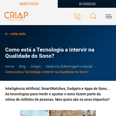
INSTITUTO
BUSINESS
voltar atrás
Como está a Tecnologia a intervir na
Qualidade do Sono?
Home
Blog
Artigos
Medicina, Enfermagem e Saúde
Como está a Tecnologia a intervir na Qualidade do Sono?
Inteligência Artificial, SmartWatches, Gadgets e Apps de Sono...
As tecnologias para medir e ajustar o sono fazem parte da
rotina de milhões de pessoas. Mas quais são os seus impactos?