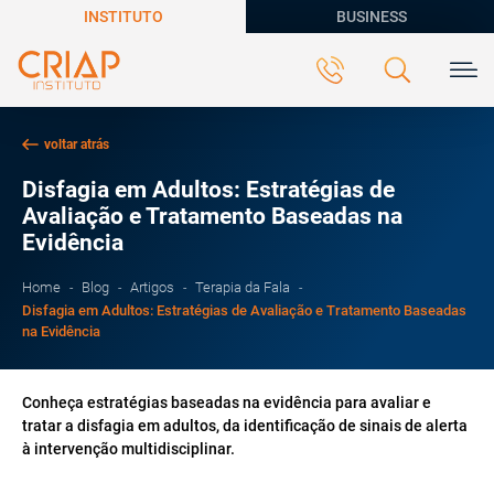
INSTITUTO
BUSINESS
voltar atrás
Disfagia em Adultos: Estratégias de
Avaliação e Tratamento Baseadas na
Evidência
Home
Blog
Artigos
Terapia da Fala
Disfagia em Adultos: Estratégias de Avaliação e Tratamento Baseadas
na Evidência
Conheça estratégias baseadas na evidência para avaliar e
tratar a disfagia em adultos, da identificação de sinais de alerta
à intervenção multidisciplinar.