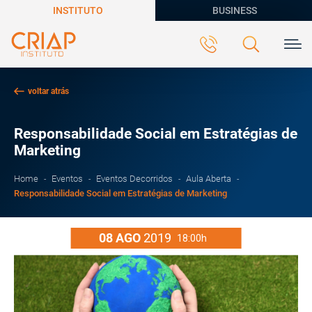
INSTITUTO
BUSINESS
voltar atrás
Responsabilidade Social em Estratégias de
Marketing
Home
Eventos
Eventos Decorridos
Aula Aberta
Responsabilidade Social em Estratégias de Marketing
08
AGO
2019
18:00h