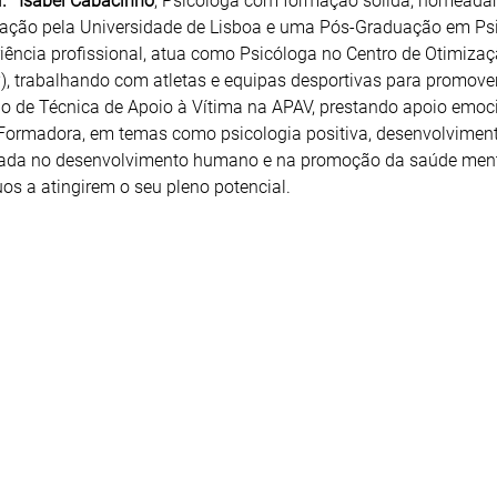
r.ª Isabel Cabacinho
,
Psicóloga com formação sólida, nomeada
tação pela Universidade de Lisboa e uma Pós-Graduação em Ps
riência profissional, atua como Psicóloga no Centro de Otimiza
P), trabalhando com atletas e equipas desportivas para promove
o de Técnica de Apoio à Vítima na APAV, prestando apoio emoc
e Formadora, em temas como psicologia positiva, desenvolvimen
trada no desenvolvimento humano e na promoção da saúde ment
uos a atingirem o seu pleno potencial.