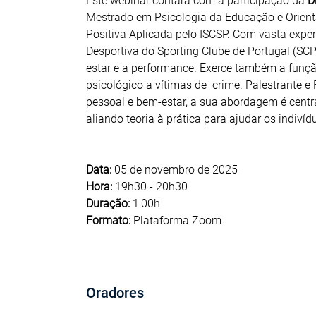
Este webinar contará com a participação da
D
Mestrado em Psicologia da Educação e Orien
Positiva Aplicada pelo ISCSP. Com vasta expe
Desportiva do Sporting Clube de Portugal (SC
estar e a performance. Exerce também a funçã
psicológico a vítimas de crime. Palestrante 
pessoal e bem-estar, a sua abordagem é cen
aliando teoria à prática para ajudar os indivíd
Data:
05 de novembro de 2025
Hora:
19h30 - 20h30
Duração:
1:00h
Formato:
Plataforma Zoom
Oradores