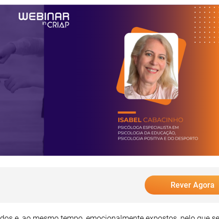
Rever Agora
tados e, ao mesmo tempo, emocionalmente expostos, pelo que se