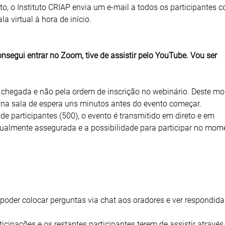
to, o Instituto CRIAP envia um e-mail a todos os participantes 
a virtual à hora de início.
segui entrar no Zoom, tive de assistir pelo YouTube. Vou ser
 chegada e não pela ordem de inscrição no webinário. Deste mo
 na sala de espera uns minutos antes do evento começar.
de participantes (500), o evento é transmitido em direto e em
gualmente assegurada e a possibilidade para participar no mom
 poder colocar perguntas via chat aos oradores e ver respondida
ticipações e os restantes participantes terem de assistir através