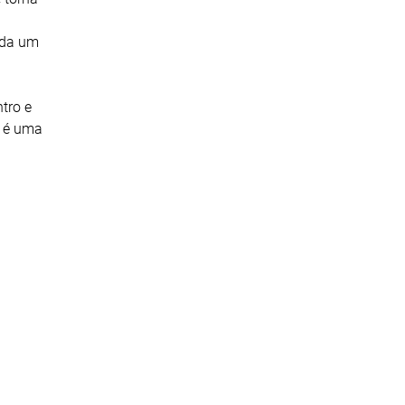
cada um
tro e
s é uma