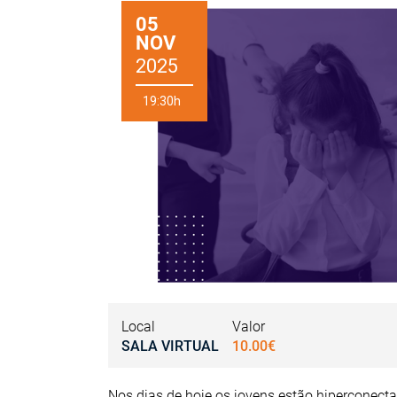
05
NOV
2025
19:30h
Local
Valor
SALA VIRTUAL
10.00€
Nos dias de hoje os jovens estão hiperconec