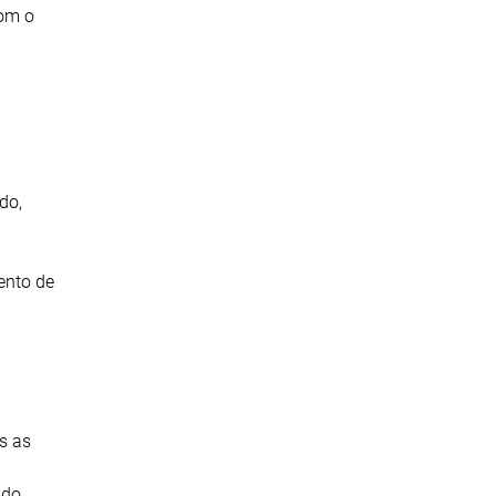
com o
do,
ento de
s as
 do