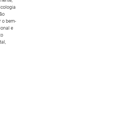
mente,
icologia
ção
r o bem-
ional e
to
al,