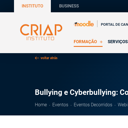
INSTITUTO
BUSINESS
PORTAL DE CA
FORMAÇÃO
SERVIÇOS
Online
Supervisã
voltar atrás
Presencial
Consultas
Todas as Formações
Estágios
CRIAP Ed
Bullying e Cyberbullying: Co
Home
Eventos
Eventos Decorridos
Webi