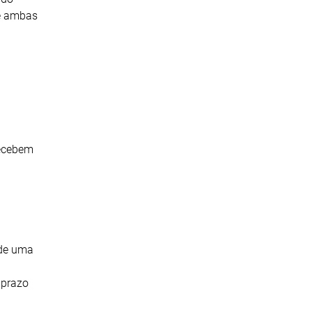
de ambas
recebem
 de uma
 prazo