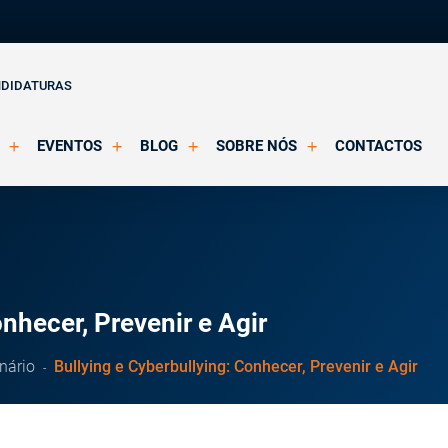
NDIDATURAS
EVENTOS
BLOG
SOBRE NÓS
CONTACTOS
o Clínica
Eventos Agendados
Artigos
Apresentação
Eventos Decorridos
Notícias
Docentes
Multimédia
Formação Acreditada OPP
ições
Parcerias e Certificações
nhecer, Prevenir e Agir
nário
Bullying e Cyberbullying: Conhecer, Prevenir e Agir