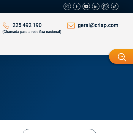
geral@criap.com
225 492 190
(Chamada para a rede fixa nacional)