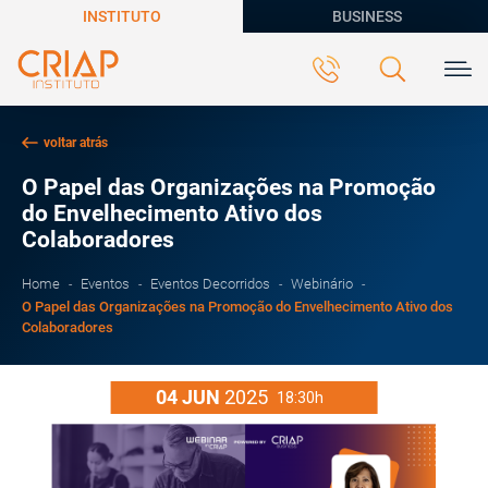
INSTITUTO
BUSINESS
voltar atrás
O Papel das Organizações na Promoção
do Envelhecimento Ativo dos
Colaboradores
Home
Eventos
Eventos Decorridos
Webinário
O Papel das Organizações na Promoção do Envelhecimento Ativo dos
Colaboradores
04
JUN
2025
18:30h