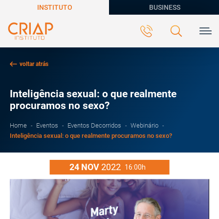
INSTITUTO
BUSINESS
voltar atrás
Inteligência sexual: o que realmente
procuramos no sexo?
Home
Eventos
Eventos Decorridos
Webinário
Inteligência sexual: o que realmente procuramos no sexo?
24
NOV
2022
16:00h