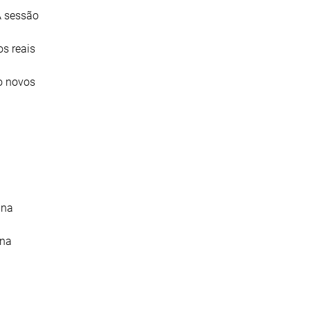
A sessão
os reais
o novos
 na
 na