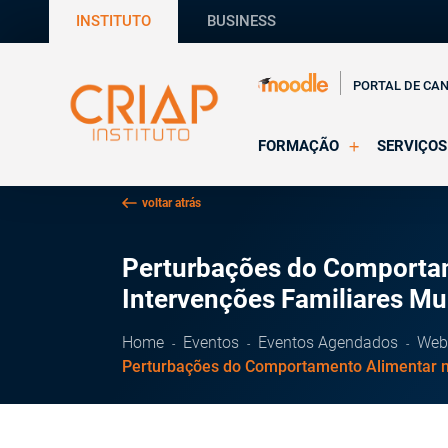
INSTITUTO
BUSINESS
PORTAL DE CA
FORMAÇÃO
SERVIÇOS
Online
Supervisã
voltar atrás
Presencial
Consultas
Todas as Formações
Estágios
Perturbações do Comportam
CRIAP Ed
Intervenções Familiares Mu
Home
Eventos
Eventos Agendados
Web
Perturbações do Comportamento Alimentar na