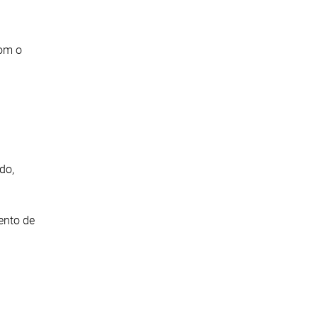
com o
do,
ento de