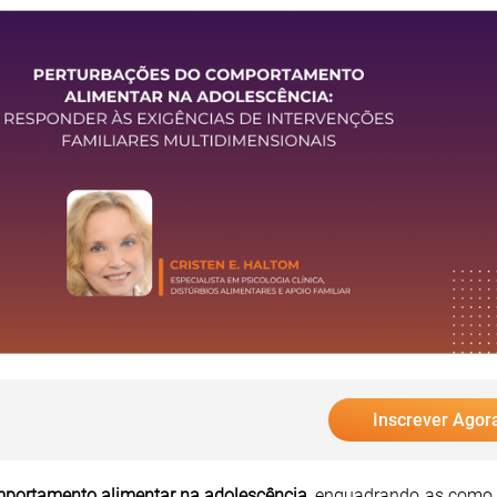
Inscrever Agor
mportamento alimentar na adolescência
, enquadrando‑as como