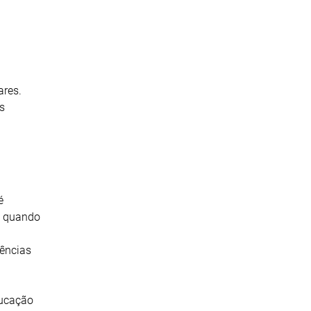
ares.
s
é
a, quando
rências
ducação