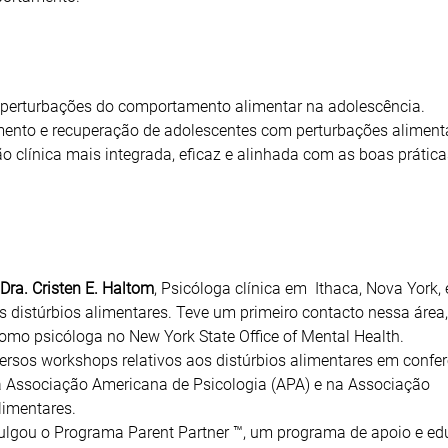
 perturbações do comportamento alimentar na adolescência.
tamento e recuperação de adolescentes com perturbações aliment
o clínica mais integrada, eficaz e alinhada com as boas prática
Dra. Cristen E. Haltom
, Psicóloga clínica em Ithaca, Nova York, 
os distúrbios alimentares. Teve um primeiro contacto nessa áre
 como psicóloga no New York State Office of Mental Health.
iversos workshops relativos aos distúrbios alimentares em confe
 na Associação Americana de Psicologia (APA) e na Associação
limentares.
vulgou o Programa Parent Partner ™, um programa de apoio e e