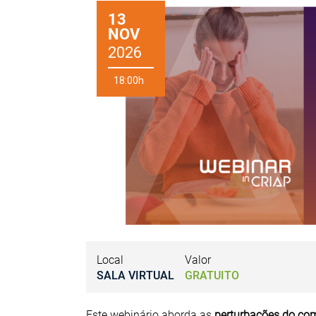
13
NOV
2026
18:00h
Local
Valor
SALA VIRTUAL
GRATUITO
Este webinário aborda as
perturbações do co