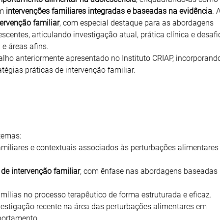
em
intervenções familiares integradas e baseadas na evidência
. 
rvenção familiar
, com especial destaque para as abordagens
entes, articulando investigação atual, prática clínica e desafi
e áreas afins.
alho anteriormente apresentado no Instituto CRIAP, incorporand
tégias práticas de intervenção familiar.
temas:
, familiares e contextuais associados às perturbações alimentares
de intervenção familiar
, com ênfase nas abordagens baseadas
amílias no processo terapêutico de forma estruturada e eficaz.
nvestigação recente na área das perturbações alimentares em
portamento.