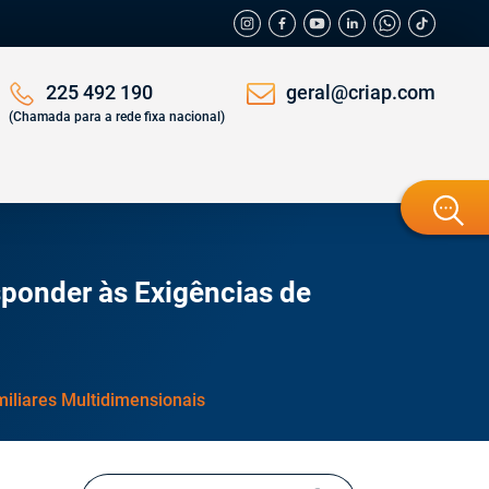
geral@criap.com
225 492 190
(Chamada para a rede fixa nacional)
ponder às Exigências de
iliares Multidimensionais