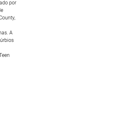
tado por
de
County,
nas. A
túrbios
 Teen