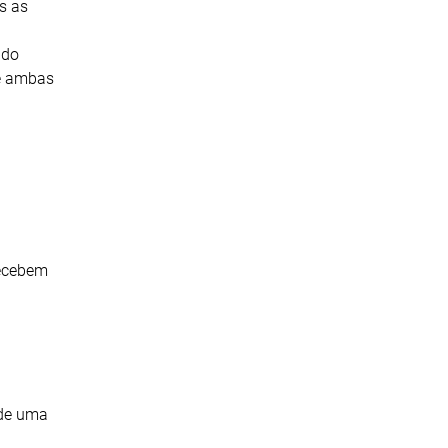
s as
 do
de ambas
recebem
 de uma