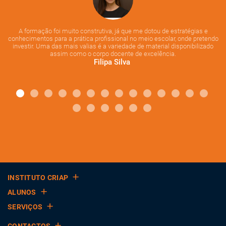
e
bom desempenho escolar e psicológico.
uma
e
 O
A formação foi muito construtiva, já que me dotou de estratégias e
13. Gestão Emocional e Prevenção de Stress e Burnout em
conhecimentos para a prática profissional no meio escolar, onde pretendo
Contexto Educativo
investir. Uma das mais valias é a variedade de material disponibilizado
assim como o corpo docente de excelência.
Filipa Silva
Neste módulo, irá aplicar recursos para melhorar a saúde e bem-
estar dos professores, e como prevenir riscos psicossociais
associados ao
stress, burnout
, mobbing e
bullying
,
14. Promoção de Aprendizagem Socioemocional e Gestão
Emocional em Crianças e Adolescentes
Neste módulo, irá aprender a avaliar competências
socioemocionais, segundo a moldura do CASEL, e a implementar
programas de aprendizagem específicos de acordo com as
INSTITUTO CRIAP
necessidades identificadas.
ALUNOS
SERVIÇOS
15. Supervisão de Casos