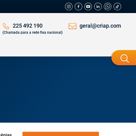
geral@criap.com
225 492 190
(Chamada para a rede fixa nacional)
tégias