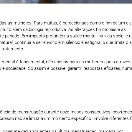
das as mulheres. Para muitas, é percecionada como o fim de um cicl
 muito além da biologia reprodutiva. As alterações hormonais e as
período têm impacto profundo na saúde mental, na vida social e n
atural, continua a ser envolto em silêncio e estigma, o que limita o 
 tratamento.
 mental é fundamental, não apenas para as mulheres que a atraves
 e sociedade. Só assim é possível garantir respostas eficazes, hum
sência de menstruação durante doze meses consecutivos, ocorrendo
rocesso não se limita a um momento específico. Envolve diferentes f
e iniciar até dez anos antes da última menstruação, marcada por