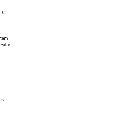
is;
entam
evitar
os