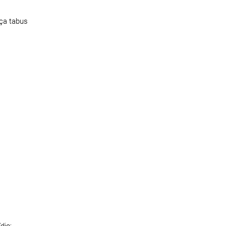
rça tabus
dio;