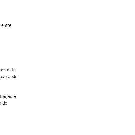
 entre
iam este
eção pode
tração e
a de