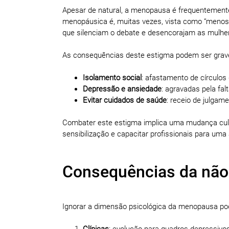
Apesar de natural, a menopausa é frequentemente
menopáusica é, muitas vezes, vista como “menos a
que silenciam o debate e desencorajam as mulher
As consequências deste estigma podem ser grav
Isolamento
social
: afastamento de círculos
Depressão
e
ansiedade
: agravadas pela fal
Evitar
cuidados
de
saúde
: receio de julgam
Combater este estigma implica uma mudança cult
sensibilização e capacitar profissionais para um
Consequências da não
Ignorar a dimensão psicológica da menopausa po
Clínicas
: evolução para quadros depressivos