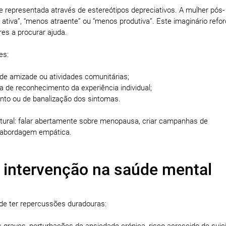
 representada através de estereótipos depreciativos. A mulher pós-
tiva”, “menos atraente” ou “menos produtiva”. Este imaginário refo
es a procurar ajuda.
es:
 de amizade ou atividades comunitárias;
ta de reconhecimento da experiência individual;
ento ou de banalização dos sintomas.
ural: falar abertamente sobre menopausa, criar campanhas de
a abordagem empática.
 intervenção na saúde mental
de ter repercussões duradouras:
 graves, perturbações de ansiedade crónica, risco acrescido de suicí