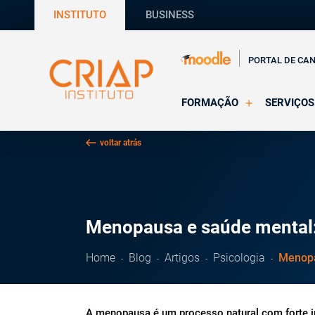
INSTITUTO
BUSINESS
PORTAL DE CA
FORMAÇÃO
SERVIÇOS
Online
Supervisã
voltar atrás
Presencial
Consultas
Todas as Formações
Estágios
CRIAP Ed
Menopausa e saúde mental: 
Home
Blog
Artigos
Psicologia
Menopa
A menopausa é um processo natural com forte i