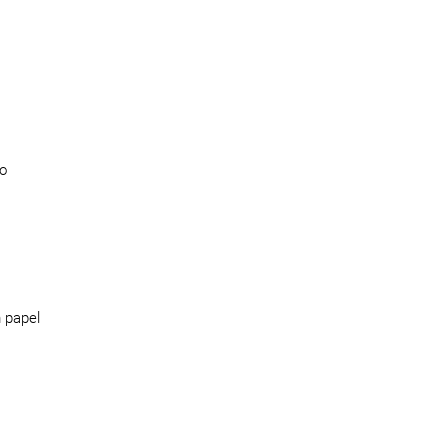
io
 papel