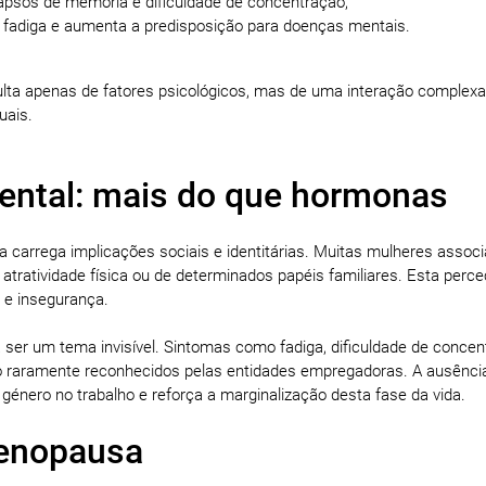
 lapsos de memória e dificuldade de concentração;
a fadiga e aumenta a predisposição para doenças mentais.
lta apenas de fatores psicológicos, mas de uma interação complexa
uais.
ntal: mais do que hormonas
carrega implicações sociais e identitárias. Muitas mulheres assoc
a atratividade física ou de determinados papéis familiares. Esta perc
o e insegurança.
 ser um tema invisível. Sintomas como fadiga, dificuldade de concen
 raramente reconhecidos pelas entidades empregadoras. A ausênci
 género no trabalho e reforça a marginalização desta fase da vida.
menopausa