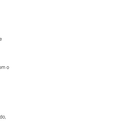
e
com o
do,