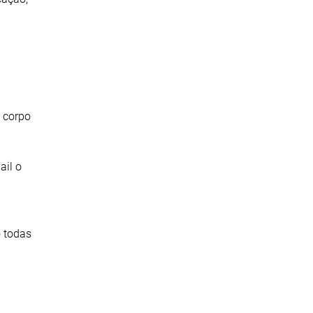
o corpo
ail o
o todas