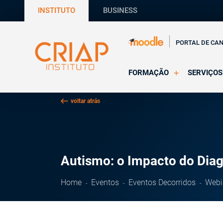
INSTITUTO
BUSINESS
PORTAL DE CA
FORMAÇÃO
SERVIÇOS
Online
Supervisã
voltar atrás
Presencial
Consultas
Todas as Formações
Estágios
CRIAP Ed
Autismo: o Impacto do Diag
Home
Eventos
Eventos Decorridos
Webi