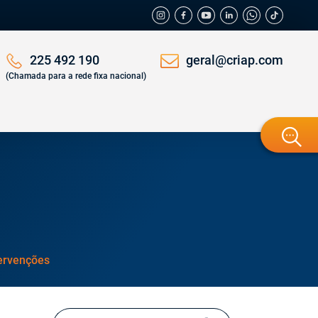
geral@criap.com
225 492 190
(Chamada para a rede fixa nacional)
tervenções