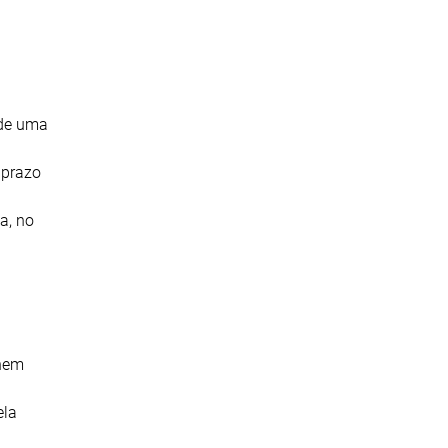
 de uma
 prazo
a, no
nhem
ela