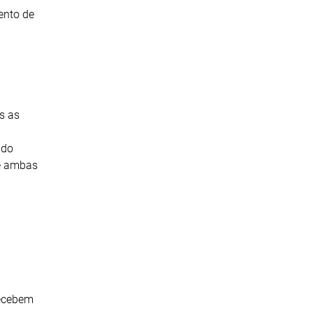
ento de
s as
 do
de ambas
recebem