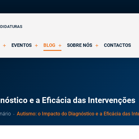
NDIDATURAS
EVENTOS
BLOG
SOBRE NÓS
CONTACTOS
o Clínica
Eventos Agendados
Artigos
Apresentação
Eventos Decorridos
Notícias
Docentes
Multimédia
Formação Acreditada OPP
ições
Parcerias e Certificações
nóstico e a Eficácia das Intervenções
nário
Autismo: o Impacto do Diagnóstico e a Eficácia das In