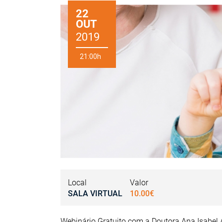
22
OUT
2019
21:00h
Local
Valor
SALA VIRTUAL
10.00€
Webinário Gratuito com a Doutora Ana Isabel 